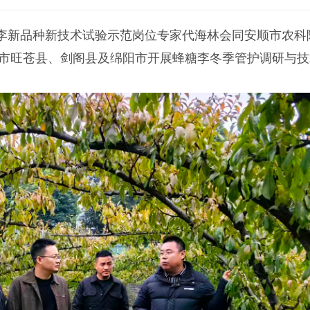
队李新品种新技术试验示范岗位专家代海林会同安顺市农科
市旺苍县、剑阁县及绵阳市开展蜂糖李冬季管护调研与技