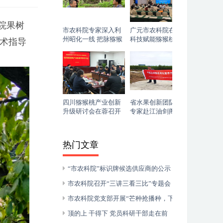
院果树
市农科院专家深入利
广元市农科院在全市
州昭化一线 把脉猕猴
科技赋能猕猴桃、茶
术指导
桃夏季管护“开良方”
叶产业高质量发展推
进会上做项目专题汇
报
四川猕猴桃产业创新
省水果创新团队岗位
升级研讨会在蓉召开
专家赴江油剑阁两地
调研指导果园高温热
害
热门文章
“市农科院”标识牌候选供应商的公示
市农科院召开“三讲三看三比”专题会
市农科院党支部开展“芒种抢播种，下地学
先进”主题党日活动
顶的上 干得下 党员科研干部走在前